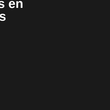
s en
s