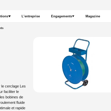
tions
L’entreprise
Engagements
Magazine
rds
Nous sommes engagés pour
e
Standard
La planète
Nous sommes engagés pour
Le local
Découvrir
Nous sommes engagés pour
L’humain
Logistique
Découvrir
r le cerclage Les
 faciliter le
 des bobines de
Inspirations
éroulement fluide
ptimale et rapide