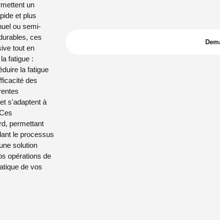
Découvrir
ermettent un
pide et plus
nuel ou semi-
durables, ces
Dema
sive tout en
a fatigue :
duire la fatigue
fficacité des
rentes
et s'adaptent à
: Ces
rd, permettant
dant le processus
une solution
vos opérations de
ratique de vos